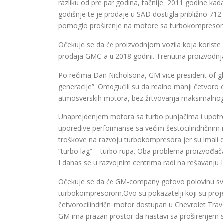
razliku od pre par godina, tačnije 2011 godine kad
godišnje te je prodaje u SAD dostigla približno 71
pomoglo proširenje na motore sa turbokompresor
Očekuje se da će proizvodnjom vozila koja koriste
prodaja GMC-a u 2018 godini. Trenutna proizvodnja
Po rečima Dan Nicholsona, GM vice president of g
generacije”. Omogućili su da realno manji četvoro 
atmosverskih motora, bez žrtvovanja maksimalno
Unaprejdenjem motora sa turbo punjačima i upotreb
uporedive performanse sa većim šestocilindričnim m
troškove na razvoju turbokompresora jer su imali 
“turbo lag” – turbo rupa. Oba problema proizvođa
I danas se u razvojnim centrima radi na rešavanju I 
Očekuje se da će GM-company gotovo polovinu svoj
turbokompresorom.Ovo su pokazatelji koji su projekt
četvorocilindrični motor dostupan u Chevrolet Trav
GM ima prazan prostor da nastavi sa proširenjem s