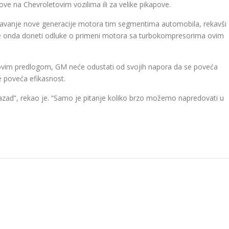
e na Chevroletovim vozilima ili za velike pikapove.
davanje nove generacije motora tim segmentima automobila, rekavši
a će onda doneti odluke o primeni motora sa turbokompresorima ovim
a ovim predlogom, GM neće odustati od svojih napora da se poveća
e poveća efikasnost.
zad”, rekao je. “Samo je pitanje koliko brzo možemo napredovati u