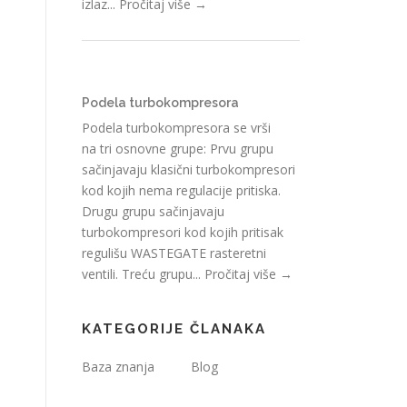
izlaz...
Pročitaj više →
Podela turbokompresora
Podela turbokompresora se vrši
na tri osnovne grupe: Prvu grupu
sačinjavaju klasični turbokompresori
kod kojih nema regulacije pritiska.
Drugu grupu sačinjavaju
turbokompresori kod kojih pritisak
regulišu WASTEGATE rasteretni
ventili. Treću grupu...
Pročitaj više →
KATEGORIJE ČLANAKA
Baza znanja
Blog