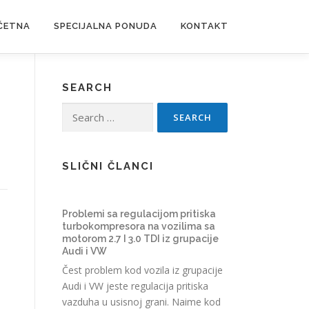
ČETNA
SPECIJALNA PONUDA
KONTAKT
SEARCH
Search
for:
SLIČNI ČLANCI
Problemi sa regulacijom pritiska
turbokompresora na vozilima sa
motorom 2.7 I 3.0 TDI iz grupacije
Audi i VW
Čest problem kod vozila iz grupacije
Audi i VW jeste regulacija pritiska
vazduha u usisnoj grani. Naime kod