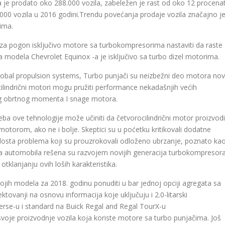
a je prodato oko 288.000 vozila, zabeležen je rast od oko 12 procena
2.000 vozila u 2016 godini.Trendu povećanja prodaje vozila značajno j
ima.
 za pogon isključivo motore sa turbokompresorima nastaviti da raste
 modela Chevrolet Equinox -a je isključivo sa turbo dizel motorima.
lobal propulsion systems, Turbo punjači su neizbežni deo motora no
cilindrični motori mogu pružiti performance nekadašnjih većih
g obrtnog momenta I snage motora.
a ove tehnologije može učiniti da četvorocilindrični motor proizvodi
otorom, ako ne i bolje. Skeptici su u poćetku kritikovali dodatne
dosta problema koji su prouzrokovali odloženo ubrzanje, poznato ka
ča automobila rešena su razvojem novijih generacija turbokompresora
otklanjanju ovih loših karakteristika.
ih modela za 2018. godinu ponuditi u bar jednoj opciji agregata sa
ovanji na osnovu informacija koje uključuju i 2.0-litarski
erse-u i standard na Buick Regal and Regal TourX-u
voje proizvodnje vozila koja koriste motore sa turbo punjačima. Još