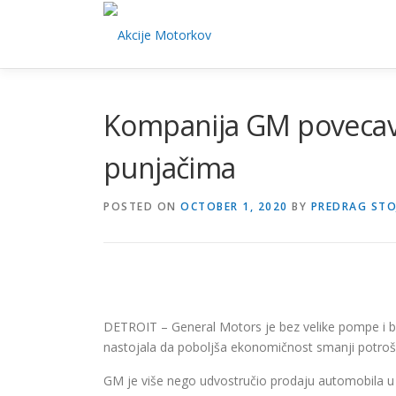
Skip
to
content
Kompanija GM povecav
punjačima
POSTED ON
OCTOBER 1, 2020
BY
PREDRAG STO
DETROIT – General Motors je bez velike pompe i b
nastojala da poboljša ekonomičnost smanji potrošn
GM je više nego udvostručio prodaju automobila 