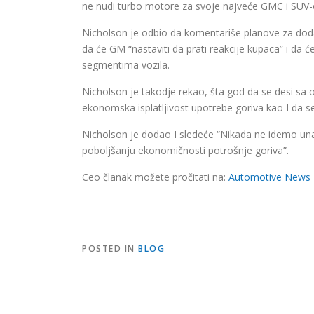
ne nudi turbo motore za svoje najveće GMC i SUV-ov
Nicholson je odbio da komentariše planove za do
da će GM “nastaviti da prati reakcije kupaca” i d
segmentima vozila.
Nicholson je takodje rekao, šta god da se desi s
ekonomska isplatljivost upotrebe goriva kao I da s
Nicholson je dodao I sledeće “Nikada ne idemo una
poboljšanju ekonomičnosti potrošnje goriva”.
Ceo članak možete pročitati na:
Automotive News
POSTED IN
BLOG