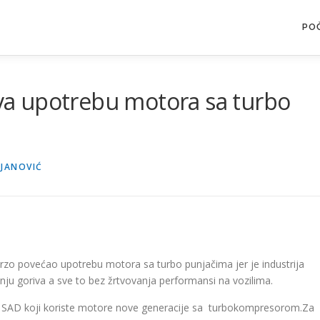
PO
a upotrebu motora sa turbo
JANOVIĆ
rzo povećao upotrebu motora sa turbo punjačima jer je industrija
ju goriva a sve to bez žrtvovanja performansi na vozilima.
u SAD koji koriste motore nove generacije sa turbokompresorom.Za