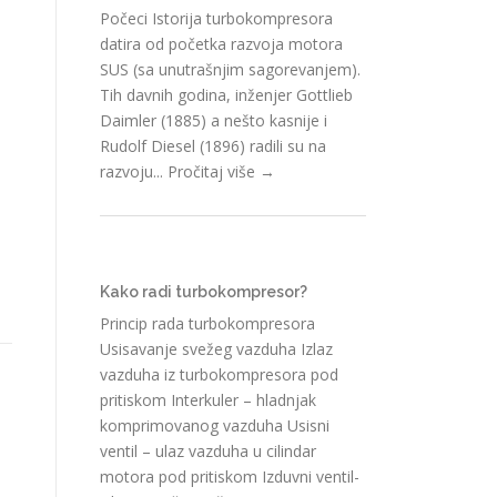
Počeci Istorija turbokompresora
datira od početka razvoja motora
SUS (sa unutrašnjim sagorevanjem).
Tih davnih godina, inženjer Gottlieb
Daimler (1885) a nešto kasnije i
Rudolf Diesel (1896) radili su na
razvoju...
Pročitaj više →
Kako radi turbokompresor?
Princip rada turbokompresora
Usisavanje svežeg vazduha Izlaz
vazduha iz turbokompresora pod
pritiskom Interkuler – hladnjak
komprimovanog vazduha Usisni
ventil – ulaz vazduha u cilindar
motora pod pritiskom Izduvni ventil-