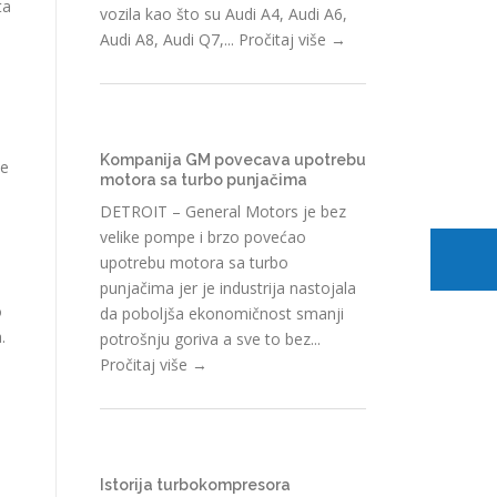
ta
vozila kao što su Audi A4, Audi A6,
e
Audi A8, Audi Q7,...
Pročitaj više →
Kompanija GM povecava upotrebu
ve
motora sa turbo punjačima
DETROIT – General Motors je bez
velike pompe i brzo povećao
upotrebu motora sa turbo
punjačima jer je industrija nastojala
o
da poboljša ekonomičnost smanji
.
potrošnju goriva a sve to bez...
Pročitaj više →
Istorija turbokompresora