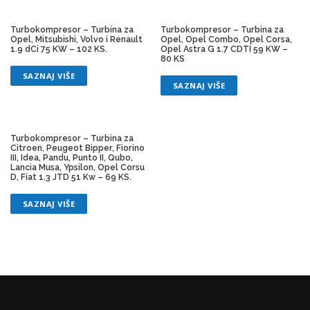
Turbokompresor – Turbina za
Turbokompresor – Turbina za
Opel, Mitsubishi, Volvo i Renault
Opel, Opel Combo, Opel Corsa,
1.9 dCi 75 KW – 102 KS.
Opel Astra G 1.7 CDTI 59 KW –
80 KS
SAZNAJ VIŠE
SAZNAJ VIŠE
Turbokompresor – Turbina za
Citroen, Peugeot Bipper, Fiorino
III, Idea, Pandu, Punto II, Qubo,
Lancia Musa, Ypsilon, Opel Corsu
D, Fiat 1.3 JTD 51 Kw – 69 KS.
SAZNAJ VIŠE