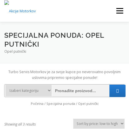
Skip
to
Menu
content
POČETNA
SPECIJALNA PONUDA
KONTAKT
SPECIJALNA PONUDA: OPEL
PUTNIČKI
Opel putnički
Turbo Servis Motorkov je za svoje kupce po neverovatno povoljnim
uslovima pripremio specijalne ponude!
Početna
/
Specijalna ponuda
/ Opel putnički
Showing all 3 results