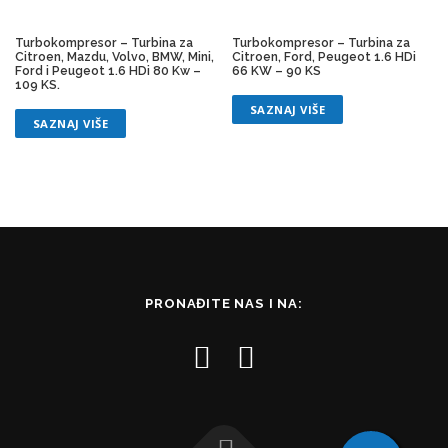
Turbokompresor – Turbina za
Turbokompresor – Turbina za
Citroen, Mazdu, Volvo, BMW, Mini,
Citroen, Ford, Peugeot 1.6 HDi
Ford i Peugeot 1.6 HDi 80 Kw –
66 KW – 90 KS
109 KS.
SAZNAJ VIŠE
SAZNAJ VIŠE
PRONAĐITE NAS I NA: