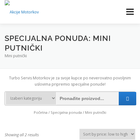
Skip
to
Menu
content
POČETNA
SPECIJALNA PONUDA
KONTAKT
SPECIJALNA PONUDA: MINI
PUTNIČKI
Mini putnički
Turbo Servis Motorkov je za svoje kupce po neverovatno povoljnim
uslovima pripremio specijalne ponude!
Početna
/
Specijalna ponuda
/ Mini putnički
Showing all 2 results