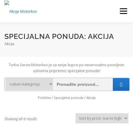
Skip
to
Menu
content
POČETNA
SPECIJALNA PONUDA
KONTAKT
SPECIJALNA PONUDA: AKCIJA
Akcija
Turbo Servis Motorkov je za svoje kupce po neverovatno povoljnim
uslovima pripremio specijalne ponude!
Početna
/
Specijalna ponuda
/ Akcija
Showing all 6 results